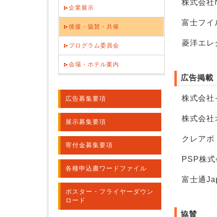
株式会社N
企業展示
富士フイ
後援・協賛・共催
菱洋エレ
プログラム委員会
会場・ホテル案内
広告掲載
株式会社
広告募集要項
株式会社
展示募集要項
クレアボ
寄付金募集要項
PSP株
各種申込書ワードファイル
富士通Ja
ポスター・フライヤーダウン
ロード
協賛