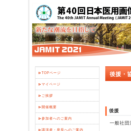
TOPページ
後援・
マイページ
ご挨拶
開催概要
後援
参加者へのご案内
一般社団
講演者・座長へのご案内