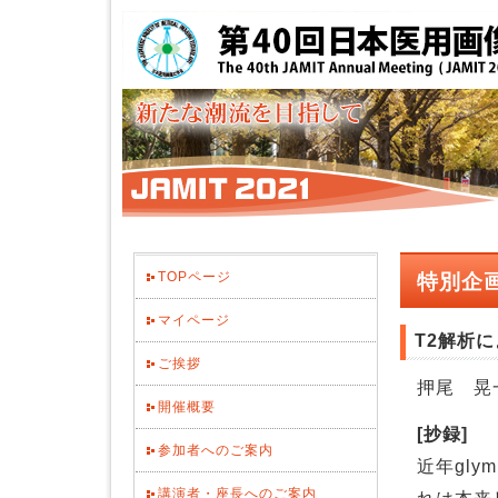
TOPページ
特別企画
マイページ
T2解析によ
ご挨拶
押尾 晃
開催概要
[抄録]
参加者へのご案内
近年gly
講演者・座長へのご案内